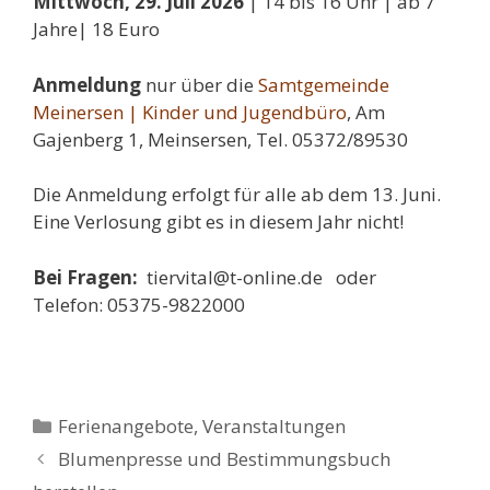
Mittwoch, 29. Juli 2026
| 14 bis 16 Uhr | ab 7
Jahre| 18 Euro
Anmeldung
nur über die
Samtgemeinde
Meinersen | Kinder und Jugendbüro
, Am
Gajenberg 1, Meinsersen, Tel. 05372/89530
Die Anmeldung erfolgt für alle ab dem 13. Juni.
Eine Verlosung gibt es in diesem Jahr nicht!
Bei Fragen:
tiervital@t-online.de oder
Telefon: 05375-9822000
Kategorien
Ferienangebote
,
Veranstaltungen
Blumenpresse und Bestimmungsbuch