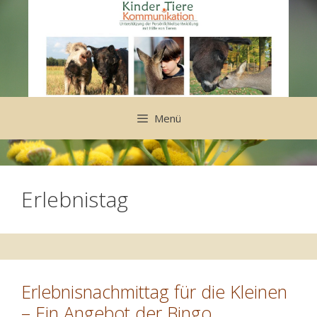
Zum
Inhalt
springen
Menü
Erlebnistag
Erlebnisnachmittag für die Kleinen
– Ein Angebot der Bingo