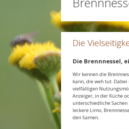
Brennness
Die Vielseitig
Die Brennnessel, ei
Wir kennen die Brennness
kann, die weh tut. Dabei 
vielfältigen Nutzungsmög
Anzeiger, in der Küche o
unterschiedliche Sachen 
leckere Limo, Brennness
den Samen.