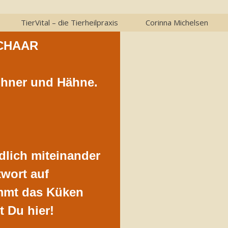
TierVital – die Tierheilpraxis
Corinna Michelsen
CHAAR
Hühner und Hähne.
edlich miteinander
twort auf
ommt das Küken
t Du hier!